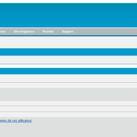
ises
Développeurs
Planète
Support
ges de cet utilisateur