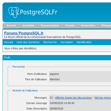
Accueil
Actualités
Documentation
Forums
Association
Entrepr
Forums PostgreSQL.fr
Le forum officiel de la communauté francophone de PostgreSQL
Accueil
Liste des membres
Recherche
Inscription
Identification
Vous n'êtes pas identifié(e).
Profil
Personnel
Nom d'utilisateur
joguess
Titre de l'utilisateur
Membre
Activité de l'utilisateur
Messages
21 -
Afficher toutes les discussions
-
Voir les messa
Dernier message
24/09/2018 14:49:40
Date d'inscription
08/08/2018