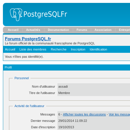
Accueil
Actualités
Documentation
Forums
Association
Entrepr
Forums PostgreSQL.fr
Le forum officiel de la communauté francophone de PostgreSQL
Accueil
Liste des membres
Recherche
Inscription
Identification
Vous n'êtes pas identifié(e).
Profil
Personnel
Nom d'utilisateur
assadi
Titre de l'utilisateur
Membre
Activité de l'utilisateur
Messages
6 -
Afficher toutes les discussions
-
Voir les messag
Dernier message
29/01/2014 11:09:22
Date d'inscription
19/10/2013