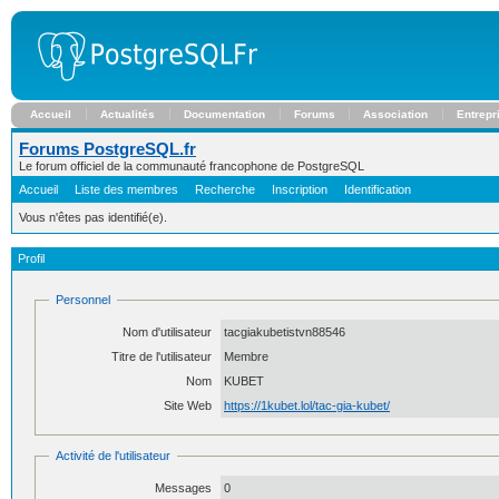
Accueil
Actualités
Documentation
Forums
Association
Entrepr
Forums PostgreSQL.fr
Le forum officiel de la communauté francophone de PostgreSQL
Accueil
Liste des membres
Recherche
Inscription
Identification
Vous n'êtes pas identifié(e).
Profil
Personnel
Nom d'utilisateur
tacgiakubetistvn88546
Titre de l'utilisateur
Membre
Nom
KUBET
Site Web
https://1kubet.lol/tac-gia-kubet/
Activité de l'utilisateur
Messages
0