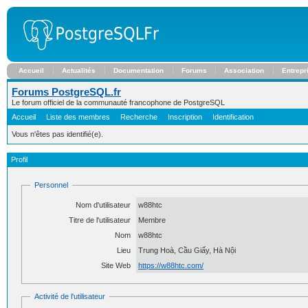
Accueil
Actualités
Documentation
Forums
Association
Entrepr
Forums PostgreSQL.fr
Le forum officiel de la communauté francophone de PostgreSQL
Accueil
Liste des membres
Recherche
Inscription
Identification
Vous n'êtes pas identifié(e).
Profil
Personnel
Nom d'utilisateur
w88htc
Titre de l'utilisateur
Membre
Nom
w88htc
Lieu
Trung Hoà, Cầu Giấy, Hà Nội
Site Web
https://w88htc.com/
Activité de l'utilisateur