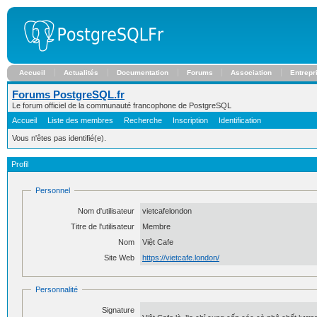
Accueil
Actualités
Documentation
Forums
Association
Entrepr
Forums PostgreSQL.fr
Le forum officiel de la communauté francophone de PostgreSQL
Accueil
Liste des membres
Recherche
Inscription
Identification
Vous n'êtes pas identifié(e).
Profil
Personnel
Nom d'utilisateur
vietcafelondon
Titre de l'utilisateur
Membre
Nom
Việt Cafe
Site Web
https://vietcafe.london/
Personnalité
Signature