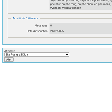
Việt Cafe là địa chỉ cung cấp các cà phê chất lượ
phê như: cà phê rang, cà phê chồn, cà phê moka,..
#vietcafe #vietcafelondon
Activité de l'utilisateur
Messages
0
Date d'inscription
21/02/2025
Atteindre