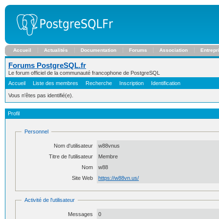
Accueil
Actualités
Documentation
Forums
Association
Entrepr
Forums PostgreSQL.fr
Le forum officiel de la communauté francophone de PostgreSQL
Accueil
Liste des membres
Recherche
Inscription
Identification
Vous n'êtes pas identifié(e).
Profil
Personnel
Nom d'utilisateur
w88vnus
Titre de l'utilisateur
Membre
Nom
w88
Site Web
https://w88vn.us/
Activité de l'utilisateur
Messages
0