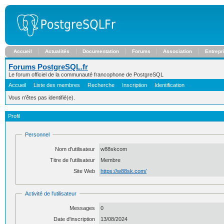
Accueil
Actualités
Documentation
Forums
Association
Entrepr
Forums PostgreSQL.fr
Le forum officiel de la communauté francophone de PostgreSQL
Accueil
Liste des membres
Recherche
Inscription
Identification
Vous n'êtes pas identifié(e).
Profil
Personnel
Nom d'utilisateur
w88skcom
Titre de l'utilisateur
Membre
Site Web
https://w88sk.com/
Activité de l'utilisateur
Messages
0
Date d'inscription
13/08/2024