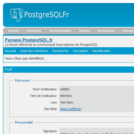
Accueil
Actualités
Documentation
Forums
Association
Entrepr
Forums PostgreSQL.fr
Le forum officiel de la communauté francophone de PostgreSQL
Accueil
Liste des membres
Recherche
Inscription
Identification
Vous n'êtes pas identifié(e).
Profil
Personnel
Nom d'utilisateur
w88bz
Titre de l'utilisateur
Membre
Lieu
Viet Nam
Site Web
https://w88.bz/
Personnalité
Signature