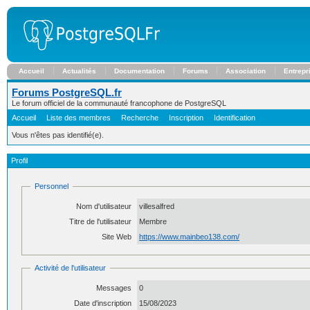
Accueil
Actualités
Documentation
Forums
Association
Entrepr
Forums PostgreSQL.fr
Le forum officiel de la communauté francophone de PostgreSQL
Accueil
Liste des membres
Recherche
Inscription
Identification
Vous n'êtes pas identifié(e).
Profil
Personnel
Nom d'utilisateur
villesalfred
Titre de l'utilisateur
Membre
Site Web
https://www.mainbeo138.com/
Activité de l'utilisateur
Messages
0
Date d'inscription
15/08/2023