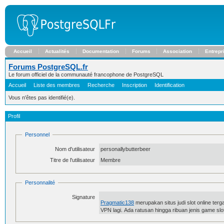
Accueil
Actualités
Documentation
Forums
Association
Entrepr
Forums PostgreSQL.fr
Le forum officiel de la communauté francophone de PostgreSQL
Accueil
Liste des membres
Recherche
Inscription
Identification
Vous n'êtes pas identifié(e).
Profil
Personnel
Nom d'utilisateur
personallybutterbeer
Titre de l'utilisateur
Membre
Personnalité
Signature
Pragmatic138
merupakan situs judi slot online ter
VPN lagi. Ada ratusan hingga ribuan jenis game slo